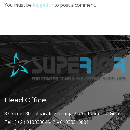
You must be
logged in
to post a comment.
Head Office
82 Street 8th. alhai aleashir mja 2 6 ‘October – al Giza
Tel : ( +2 ) 01033304642 – 01033319801