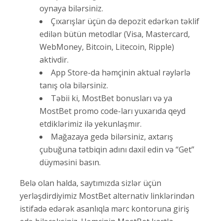
oynaya bilərsiniz.
Çıxarışlar üçün də depozit edərkən təklif
edilən bütün metodlar (Visa, Mastercard,
WebMoney, Bitcoin, Litecoin, Ripple)
aktivdir.
App Store-da həmçinin aktual rəylərlə
tanış ola bilərsiniz.
Təbii ki, MostBet bonusları və ya
MostBet promo code-ları yuxarıda qeyd
etdiklərimiz ilə yekunlaşmır.
Mağazaya gedə bilərsiniz, axtarış
çubuğuna tətbiqin adını daxil edin və “Get”
düyməsini basın.
Belə olan halda, saytımızda sizlər üçün
yerləşdirdiyimiz MostBet alternativ linklərindən
istifadə edərək asanlıqla mərc kontoruna giriş