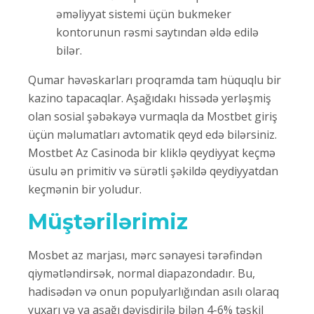
əməliyyat sistemi üçün bukmeker
kontorunun rəsmi saytından əldə edilə
bilər.
Qumar həvəskarları proqramda tam hüquqlu bir
kazino tapacaqlar. Aşağıdakı hissədə yerləşmiş
olan sosial şəbəkəyə vurmaqla da Mostbet giriş
üçün məlumatları avtomatik qeyd edə bilərsiniz.
Mostbet Az Casinoda bir kliklə qeydiyyat keçmə
üsulu ən primitiv və sürətli şəkildə qeydiyyatdan
keçmənin bir yoludur.
Müştərilərimiz
Mosbet az marjası, mərc sənayesi tərəfindən
qiymətləndirsək, normal diapazondadır. Bu,
hadisədən və onun populyarlığından asılı olaraq
yuxarı və ya aşağı dəyişdirilə bilən 4-6% təşkil