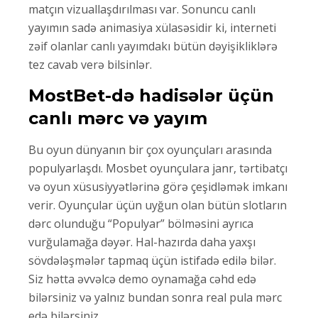
matçın vizuallaşdırılması var. Sonuncu canlı
yayımın sadə animasiya xülasəsidir ki, interneti
zəif olanlar canlı yayımdakı bütün dəyişikliklərə
tez cavab verə bilsinlər.
MostBet-də hadisələr üçün
canlı mərc və yayım
Bu oyun dünyanın bir çox oyunçuları arasında
populyarlaşdı. Mosbet oyunçulara janr, tərtibatçı
və oyun xüsusiyyətlərinə görə çeşidləmək imkanı
verir. Oyunçular üçün uyğun olan bütün slotların
dərc olunduğu “Populyar” bölməsini ayrıca
vurğulamağa dəyər. Hal-hazırda daha yaxşı
sövdələşmələr tapmaq üçün istifadə edilə bilər.
Siz hətta əvvəlcə demo oynamağa cəhd edə
bilərsiniz və yalnız bundan sonra real pula mərc
edə bilərsiniz.