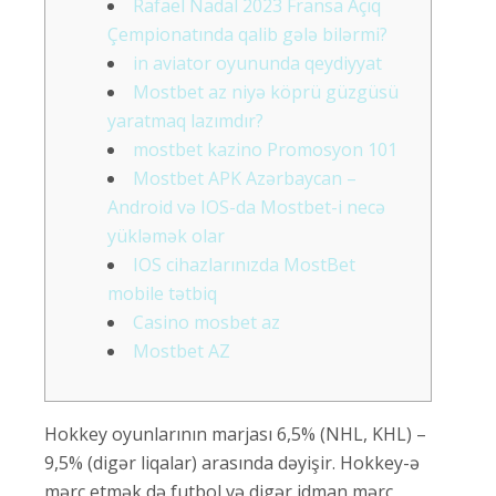
Rafael Nadal 2023 Fransa Açıq
Çempionatında qalib gələ bilərmi?
in aviator oyununda qeydiyyat
Mostbet az niyə köprü güzgüsü
yaratmaq lazımdır?
mostbet kazino Promosyon 101
Mostbet APK Azərbaycan –
Android və IOS-da Mostbet-i necə
yükləmək olar
IOS cihazlarınızda MostBet
mobile tətbiq
Casino mosbet az
Mostbet AZ
Hokkey oyunlarının marjası 6,5% (NHL, KHL) –
9,5% (digər liqalar) arasında dəyişir. Hokkey-ə
mərc etmək də futbol və digər idman mərc