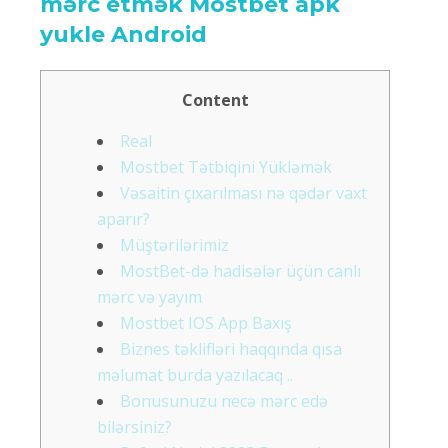
mərc etmək Mostbet apk
yukle Android
Content
Real
Mostbet Tətbiqini Yükləmək
Vəsaitin çıxarılması nə qədər vaxt
aparır?
Müştərilərimiz
MostBet-də hadisələr üçün canlı
mərc və yayım
Mostbet IOS App Baxış
Biznes təklifləri haqqında qısa
məlumat burda yazılacaq ..
Bonusunuzu necə mərc edə
bilərsiniz?