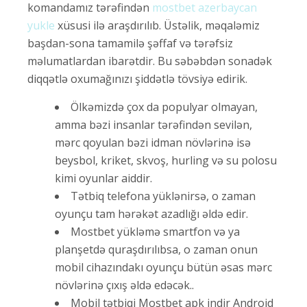
komandamız tərəfindən
mostbet azerbaycan
yukle
xüsusi ilə araşdırılıb. Üstəlik, məqaləmiz
başdan-sona tamamilə şəffaf və tərəfsiz
məlumatlardan ibarətdir. Bu səbəbdən sonadək
diqqətlə oxumağınızı şiddətlə tövsiyə edirik.
Ölkəmizdə çox da populyar olmayan,
amma bəzi insanlar tərəfindən sevilən,
mərc qoyulan bəzi idman növlərinə isə
beysbol, kriket, skvoş, hurling və su polosu
kimi oyunlar aiddir.
Tətbiq telefona yüklənirsə, o zaman
oyunçu tam hərəkət azadlığı əldə edir.
Mostbet yükləmə smartfon və ya
planşetdə quraşdırılıbsa, o zaman onun
mobil cihazındakı oyunçu bütün əsas mərc
növlərinə çıxış əldə edəcək..
Mobil tətbiqi Mostbet apk indir Android