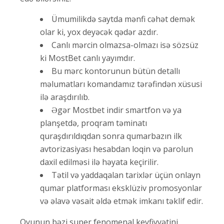
Ümumilikdə saytda mənfi cəhət demək
olar ki, yox deyəcək qədər azdır.
Canlı mərcin olmazsa-olmazı isə sözsüz
ki MostBet canlı yayımdır.
Bu mərc kontorunun bütün detallı
məlumatları komandamız tərəfindən xüsusi
ilə araşdırılıb.
Əgər Mostbet indir smartfon və ya
planşetdə, proqram təminatı
quraşdırıldıqdan sonra qumarbazın ilk
avtorizasiyası hesabdan loqin və parolun
daxil edilməsi ilə həyata keçirilir.
Tətil və yaddaqalan tarixlər üçün onlayn
qumar platforması eksklüziv promosyonlar
və əlavə vəsait əldə etmək imkanı təklif edir.
Oyunun bəzi super fenomenal keyfiyyətini