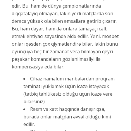
edir. Bu, həm də dünya çempionatlarında
diqqətəlayiq olmayan, lakin yerli matçlarda son
dərəcə yüksək ola bilən əmsallara gətirib çıxarır.
Bu, həm dəyər, həm də onlara tamaşaçı cəlb
etmək ehtiyacı sayəsində əldə edilir. Yəni, mosbet
onları qəsdən çox qiymətləndirə bilər, lakin bunu
oyunçuya heç bir zəmanət verə bilməyən qeyri-
peşəkar komandaların gözlənilməzliyi ilə
kompensasiya edə bilər.
Cihaz naməlum mənbələrdən proqram
təminatı yükləmək üçün icazə istəyəcək
(tətbiq təhlükəsiz olduğu üçün icazə verə
bilərsiniz).
Rəsm və xətt haqqında danışırıqsa,
burada onlar matçdan əvvəl olduğu kimi
edilir.