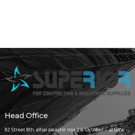
Head Office
82 Street 8th. alhai aleashir mja 2 6 ‘October – al Giza