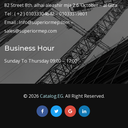
82 Street 8th. alhai aleashir mja 2 6 ‘October – al Giza
Tel : ( +2 ) 01033304642 – 01033319801
Email : Info@superiormep.com –
sales@superiormep.com
Business Hour
Sunday To Thursday 09:00 – 17:00
© 2026
Catalog.EG
. All Right Reserved.