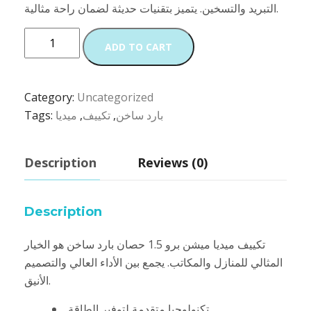
التبريد والتسخين. يتميز بتقنيات حديثة لضمان راحة مثالية.
ميديا
ADD TO CART
تكييف
ميديا
ميشن
Category:
Uncategorized
برو
بارد ساخن
,
تكييف
,
ميديا
Tags:
1.5
حصان
Description
Reviews (0)
بارد
ساخن
quantity
Description
تكييف ميديا ميشن برو 1.5 حصان بارد ساخن هو الخيار
المثالي للمنازل والمكاتب. يجمع بين الأداء العالي والتصميم
الأنيق.
تكنولوجيا متقدمة لتوفير الطاقة.