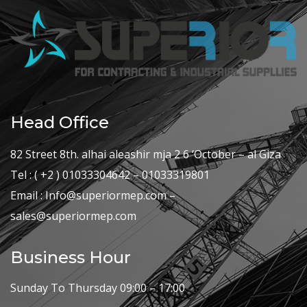
Head Office
82 Street 8th. alhai aleashir mja 2 6 ‘October – al Giza
Tel : ( +2 ) 01033304642 – 01033319801
Email : Info@superiormep.com –
sales@superiormep.com
Business Hour
Sunday To Thursday 09:00 – 17:00