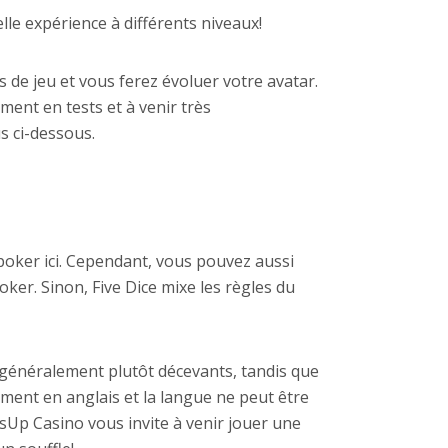
le expérience à différents niveaux!
 de jeu et vous ferez évoluer votre avatar.
ent en tests et à venir très
s ci-dessous.
poker ici. Cependant, vous pouvez aussi
ker. Sinon, Five Dice mixe les règles du
généralement plutôt décevants, tandis que
rement en anglais et la langue ne peut être
dsUp Casino vous invite à venir jouer une