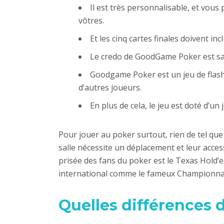
Il est très personnalisable, et vous
vôtres.
Et les cinq cartes finales doivent i
Le credo de GoodGame Poker est sans
Goodgame Poker est un jeu de flash
d’autres joueurs.
En plus de cela, le jeu est doté d’u
Pour jouer au poker surtout, rien de tel que
salle nécessite un déplacement et leur acces
prisée des fans du poker est le Texas Hold’
international comme le fameux Championna
Quelles différences d