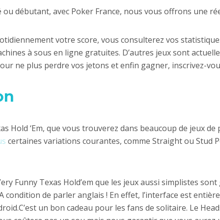
ou débutant, avec Poker France, nous vous offrons une réel
otidiennement votre score, vous consulterez vos statistiques
ines à sous en ligne gratuites. D’autres jeux sont actuellem
ur ne plus perdre vos jetons et enfin gagner, inscrivez-vou
on
exas Hold ‘Em, que vous trouverez dans beaucoup de jeux de 
us
certaines variations courantes, comme Straight ou Stud Po
y Funny Texas Hold’em que les jeux aussi simplistes sont 
A condition de parler anglais ! En effet, l’interface est entiè
roid.C’est un bon cadeau pour les fans de solitaire. Le Hea