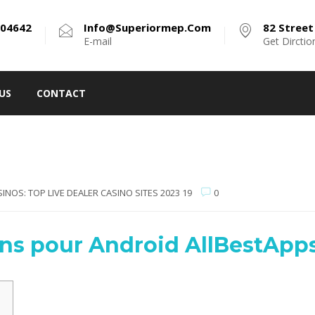
304642
Info@superiormep.com
82 Street 
E-mail
Get Dirctio
US
CONTACT
SINOS: TOP LIVE DEALER CASINO SITES 2023 19
0
ons pour Android AllBestApp