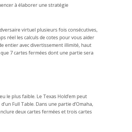
mmencer à élaborer une stratégie
dversaire virtuel plusieurs fois consécutives,
ps réel les calculs de cotes pour vous aider
 entier avec divertissement illimité, haut
t que 7 cartes fermées dont une partie sera
jeu le plus faible. Le Texas Hold’em peut
s d’un Full Table. Dans une partie d’Omaha,
inclure deux cartes fermées et trois cartes