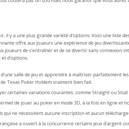
vous coûtera pas un sou mais nous garantir que vous aurez u
r, il y a une plus grande variété d’options. Voici une liste d
onnante offre aux joueurs une expérience de jeu divertissante
x joueurs de s’entraîner et de se divertir sans connexion int
 et d’options.
e d’une salle de jeu et apprendre à maîtriser parfaitement l
de Texas Poker Holdem vraiment bien fait.
er certaines variations courantes, comme Straight ou Stud
met de jouer au poker en mode 3D, à la fois en ligne et ho
iels qui ne nécessitent aucune inscription et aucun télécharg
 française a ouvert à la concurrence certains jeux d’argent c