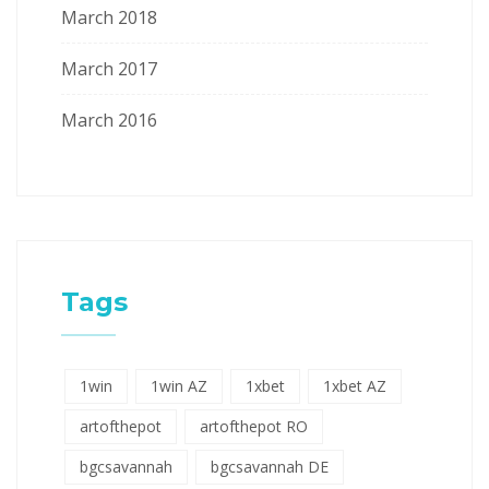
March 2018
March 2017
March 2016
Tags
1win
1win AZ
1xbet
1xbet AZ
artofthepot
artofthepot RO
bgcsavannah
bgcsavannah DE