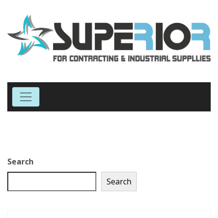
Search
Search