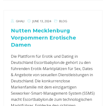
GHALI
JUNE 13, 2024
BLOG
Nutten Mecklenburg
Vorpommern Erotische
Damen
Die Plattform für Erotik und Dating in
Deutschland Escortbabylon.de gehört zu den
führenden Erotik-Marktplätzen für Sex, Dates
& Angebote von sexuellen Dienstleistungen in
Deutschland. Die konkurrenzlose
Markenfamilie mit dem einzigartigen
Sexworker-Smart-Management-System (SSMS)
macht Escortbabylon.de zum technologischen
Marktführer. Entdecke den richtigen…