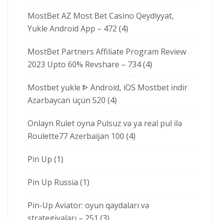
MostBet AZ Most Bet Casino Qeydiyyat,
Yukle Android App – 472
(4)
MostBet Partners Affiliate Program Review
2023 Upto 60% Revshare – 734
(4)
Mostbet yukle ᐈ Android, iOS Mostbet indir
Azərbaycan üçün 520
(4)
Onlayn Rulet oyna Pulsuz və ya real pul ilə
Roulette77 Azerbaijan 100
(4)
Pin Up
(1)
Pin Up Russia
(1)
Pin-Up Aviator: oyun qaydaları və
strategiyaları – 251
(3)