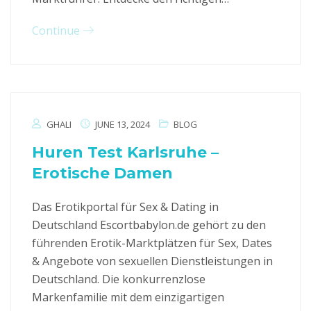
Continue
GHALI
JUNE 13, 2024
BLOG
Huren Test Karlsruhe –
Erotische Damen
Das Erotikportal für Sex & Dating in
Deutschland Escortbabylon.de gehört zu den
führenden Erotik-Marktplätzen für Sex, Dates
& Angebote von sexuellen Dienstleistungen in
Deutschland. Die konkurrenzlose
Markenfamilie mit dem einzigartigen