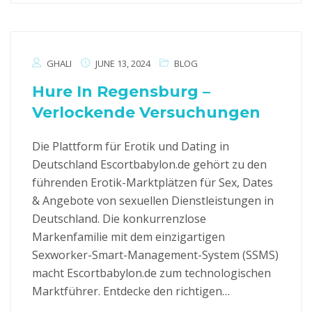
GHALI
JUNE 13, 2024
BLOG
Hure In Regensburg –
Verlockende Versuchungen
Die Plattform für Erotik und Dating in
Deutschland Escortbabylon.de gehört zu den
führenden Erotik-Marktplätzen für Sex, Dates
& Angebote von sexuellen Dienstleistungen in
Deutschland. Die konkurrenzlose
Markenfamilie mit dem einzigartigen
Sexworker-Smart-Management-System (SSMS)
macht Escortbabylon.de zum technologischen
Marktführer. Entdecke den richtigen…