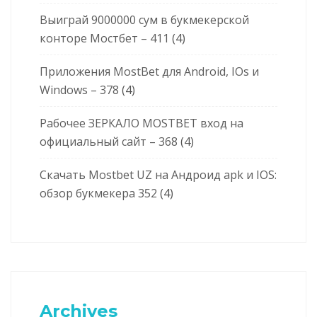
Выиграй 9000000 сум в букмекерской
конторе Мостбет – 411
(4)
Приложения MostBet для Android, IOs и
Windows – 378
(4)
Рабочее ЗЕРКАЛО MOSTBET вход на
официальный сайт – 368
(4)
Скачать Mostbet UZ на Андроид apk и IOS:
обзор букмекера 352
(4)
Archives