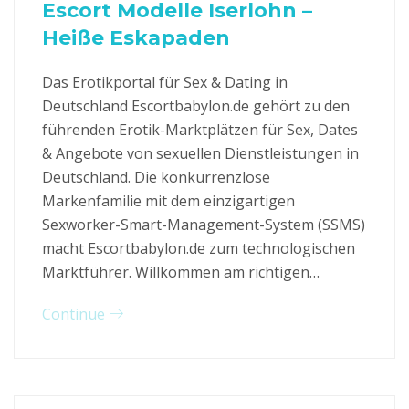
Escort Modelle Iserlohn –
Heiße Eskapaden
Das Erotikportal für Sex & Dating in
Deutschland Escortbabylon.de gehört zu den
führenden Erotik-Marktplätzen für Sex, Dates
& Angebote von sexuellen Dienstleistungen in
Deutschland. Die konkurrenzlose
Markenfamilie mit dem einzigartigen
Sexworker-Smart-Management-System (SSMS)
macht Escortbabylon.de zum technologischen
Marktführer. Willkommen am richtigen…
Continue