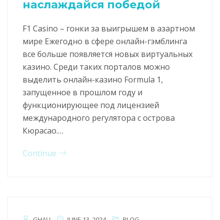
наслаждайся победой
F1 Casino – гонки за выигрышем в азартном
мире Ежегодно в сфере онлайн-гэмблинга
все больше появляется новых виртуальных
казино. Среди таких порталов можно
выделить онлайн-казино Formula 1,
запущенное в прошлом году и
функционирующее под лицензией
международного регулятора с острова
Кюрасао.…
Continue
GHALI
JUNE 13, 2024
BLOG