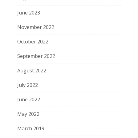
June 2023
November 2022
October 2022
September 2022
August 2022
July 2022
June 2022
May 2022
March 2019