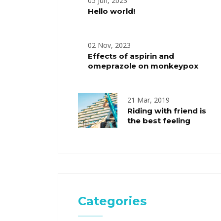
05 Jun, 2023
Hello world!
02 Nov, 2023
Effects of aspirin and
omeprazole on monkeypox
21 Mar, 2019
Riding with friend is
the best feeling
Categories