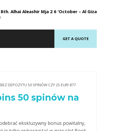
8th. Alhai Aleashir Mja 2 6 'October – Al Giza
n
GET A QUOTE
EZ DEPOZYTU 50 SPINÓW CZY 25 EUR! 877
pins 50 spinów na
y odebrać ekskluzywny bonus powitalny,
ż je tylko wykorzystać w grze slot Book