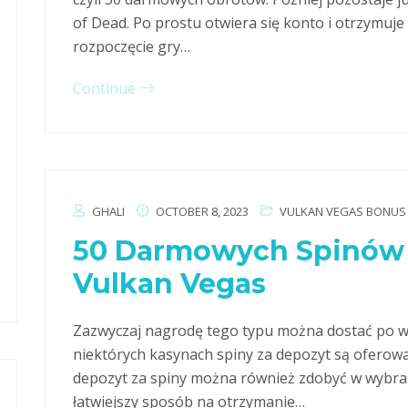
of Dead. Po prostu otwiera się konto i otrzymuje
rozpoczęcie gry…
Continue
GHALI
OCTOBER 8, 2023
VULKAN VEGAS BONUS B
50 Darmowych Spinów 
Vulkan Vegas
Zazwyczaj nagrodę tego typu można dostać po 
niektórych kasynach spiny za depozyt są oferowa
depozyt za spiny można również zdobyć w wybran
łatwiejszy sposób na otrzymanie…