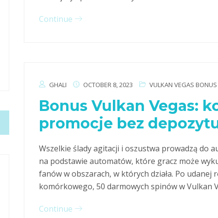
Continue
GHALI
OCTOBER 8, 2023
VULKAN VEGAS BONUS B
Bonus Vulkan Vegas: ko
promocje bez depozyt
Wszelkie ślady agitacji i oszustwa prowadzą do au
na podstawie automatów, które gracz może wykup
fanów w obszarach, w których działa. Po udanej re
komórkowego, 50 darmowych spinów w Vulkan 
Continue