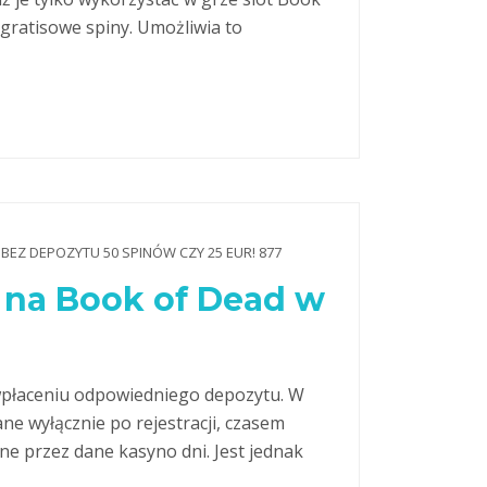
 gratisowe spiny. Umożliwia to
EZ DEPOZYTU 50 SPINÓW CZY 25 EUR! 877
na Book of Dead w
wpłaceniu odpowiedniego depozytu. W
ne wyłącznie po rejestracji, czasem
e przez dane kasyno dni. Jest jednak